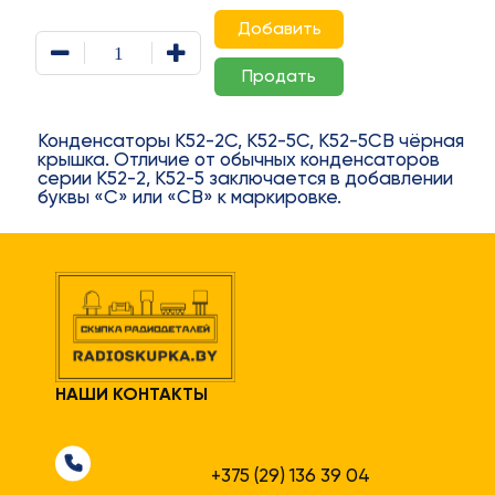
Добавить
Количество
товара
Продать
К52-
2С
малый
Конденсаторы К52-2С, К52-5С, К52-5СВ чёрная
габарит
крышка. Отличие от обычных конденсаторов
серии К52-2, К52-5 заключается в добавлении
буквы «С» или «СВ» к маркировке.
НАШИ КОНТАКТЫ
+375 (29) 136 39 04