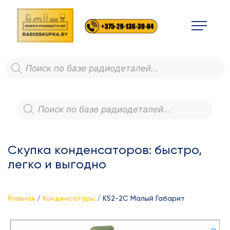
Skip
to
content
Поиск
товаров
Поиск
товаров
Скупка конденсаторов: быстро,
легко и выгодно
Главная
/
Конденсаторы
/ К52-2С Малый Габарит